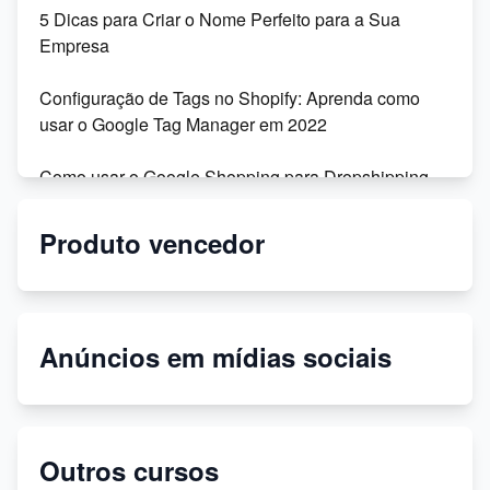
5 Dicas para Criar o Nome Perfeito para a Sua
Empresa
Configuração de Tags no Shopify: Aprenda como
usar o Google Tag Manager em 2022
Como usar o Google Shopping para Dropshipping
na Shopify
Produto vencedor
Migração da Shoptime para o DSync: Recursos,
Vantagens e Depoimentos
Personalize seu tema Shopify: dicas para modificar
Anúncios em mídias sociais
códigos
Temas secretos gratuitos para sua loja virtual!
Outros cursos
Como criar uma página de política de privacidade no