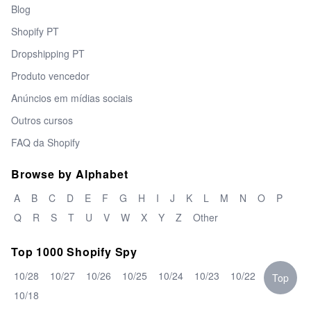
Blog
Shopify PT
Dropshipping PT
Produto vencedor
Anúncios em mídias sociais
Outros cursos
FAQ da Shopify
Browse by Alphabet
A
B
C
D
E
F
G
H
I
J
K
L
M
N
O
P
Q
R
S
T
U
V
W
X
Y
Z
Other
Top 1000 Shopify Spy
10/28
10/27
10/26
10/25
10/24
10/23
10/22
10/19
Top
10/18