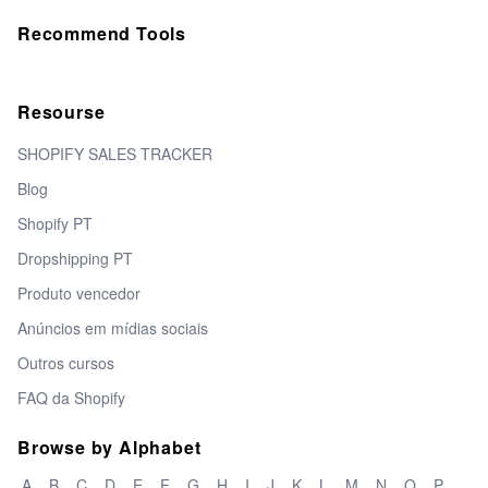
Recommend Tools
Resourse
SHOPIFY SALES TRACKER
Blog
Shopify PT
Dropshipping PT
Produto vencedor
Anúncios em mídias sociais
Outros cursos
FAQ da Shopify
Browse by Alphabet
A
B
C
D
E
F
G
H
I
J
K
L
M
N
O
P