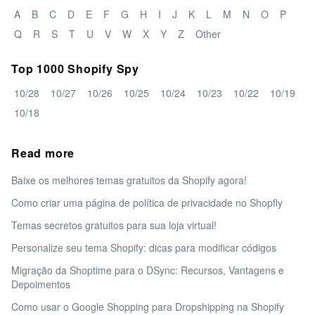
A
B
C
D
E
F
G
H
I
J
K
L
M
N
O
P
Q
R
S
T
U
V
W
X
Y
Z
Other
Top 1000 Shopify Spy
10/28
10/27
10/26
10/25
10/24
10/23
10/22
10/19
10/18
Read more
Baixe os melhores temas gratuitos da Shopify agora!
Como criar uma página de política de privacidade no Shopfly
Temas secretos gratuitos para sua loja virtual!
Personalize seu tema Shopify: dicas para modificar códigos
Migração da Shoptime para o DSync: Recursos, Vantagens e
Depoimentos
Como usar o Google Shopping para Dropshipping na Shopify