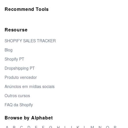
Recommend Tools
Resourse
SHOPIFY SALES TRACKER
Blog
Shopify PT
Dropshipping PT
Produto vencedor
Anúncios em mídias sociais
Outros cursos
FAQ da Shopify
Browse by Alphabet
A
B
C
D
E
F
G
H
I
J
K
L
M
N
O
P