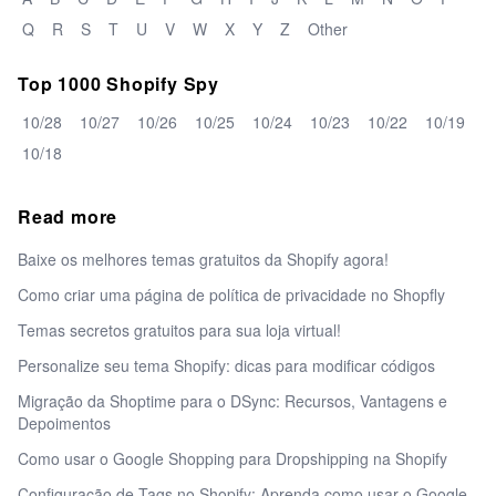
Q
R
S
T
U
V
W
X
Y
Z
Other
Top 1000 Shopify Spy
10/28
10/27
10/26
10/25
10/24
10/23
10/22
10/19
10/18
Read more
Baixe os melhores temas gratuitos da Shopify agora!
Como criar uma página de política de privacidade no Shopfly
Temas secretos gratuitos para sua loja virtual!
Personalize seu tema Shopify: dicas para modificar códigos
Migração da Shoptime para o DSync: Recursos, Vantagens e
Depoimentos
Como usar o Google Shopping para Dropshipping na Shopify
Configuração de Tags no Shopify: Aprenda como usar o Google