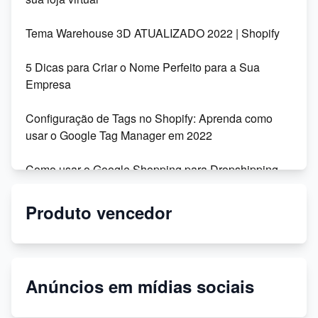
Tema Warehouse 3D ATUALIZADO 2022 | Shopify
5 Dicas para Criar o Nome Perfeito para a Sua
Empresa
Configuração de Tags no Shopify: Aprenda como
usar o Google Tag Manager em 2022
Como usar o Google Shopping para Dropshipping
na Shopify
Produto vencedor
Migração da Shoptime para o DSync: Recursos,
Vantagens e Depoimentos
Personalize seu tema Shopify: dicas para modificar
Anúncios em mídias sociais
códigos