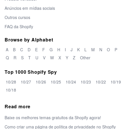
Anúncios em mídias sociais
Outros cursos
FAQ da Shopify
Browse by Alphabet
A
B
C
D
E
F
G
H
I
J
K
L
M
N
O
P
Q
R
S
T
U
V
W
X
Y
Z
Other
Top 1000 Shopify Spy
10/28
10/27
10/26
10/25
10/24
10/23
10/22
10/19
10/18
Read more
Baixe os melhores temas gratuitos da Shopify agora!
Como criar uma página de política de privacidade no Shopfly