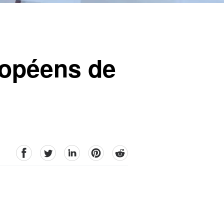
ropéens de
facebook
Twitter
linkedin
pinterest
reddit