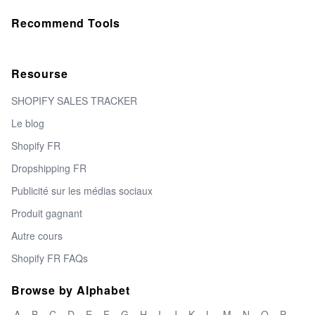
Recommend Tools
Resourse
SHOPIFY SALES TRACKER
Le blog
Shopify FR
Dropshipping FR
Publicité sur les médias sociaux
Produit gagnant
Autre cours
Shopify FR FAQs
Browse by Alphabet
A
B
C
D
E
F
G
H
I
J
K
L
M
N
O
P