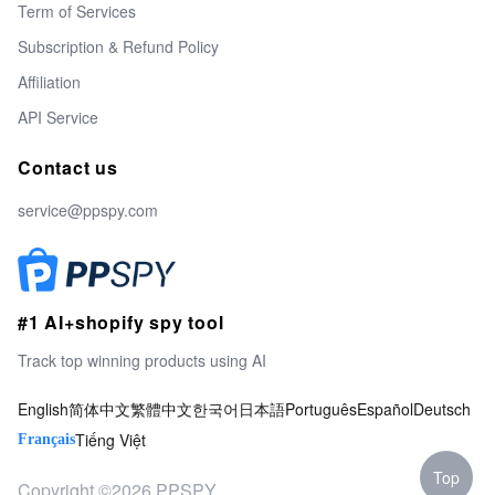
Term of Services
Subscription & Refund Policy
Affiliation
API Service
Contact us
service@ppspy.com
#1 AI+shopify spy tool
Track top winning products using AI
English
简体中文
繁體中文
한국어
日本語
Português
Español
Deutsch
Tiếng Việt
Français
Top
Copyright ©2026 PPSPY