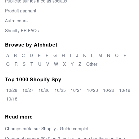
Publicité sur les médias sociaux
Produit gagnant
Autre cours
Shopify FR FAQs
Browse by Alphabet
A
B
C
D
E
F
G
H
I
J
K
L
M
N
O
P
Q
R
S
T
U
V
W
X
Y
Z
Other
Top 1000 Shopify Spy
10/28
10/27
10/26
10/25
10/24
10/23
10/22
10/19
10/18
Read more
Champs méta sur Shopify - Guide complet
Comment gagner 30k€ en 3 mois avec une boutique en ligne