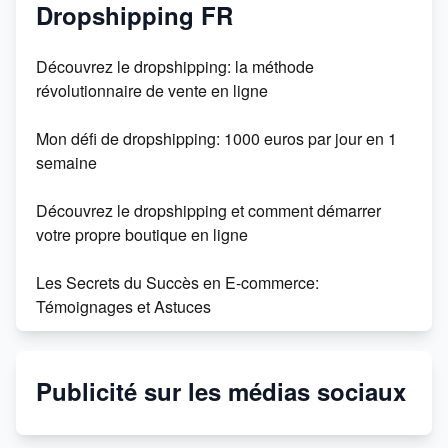
incontournable
Dropshipping FR
Créez facilement 500 fiches produits avec
Découvrez le dropshipping: la méthode
l'intelligence artificielle
révolutionnaire de vente en ligne
Découvrez l'application pop-up shopi faille pour votre
Mon défi de dropshipping: 1000 euros par jour en 1
boutique en ligne
semaine
Comment gagner 30k€ en 3 mois avec une boutique
Découvrez le dropshipping et comment démarrer
en ligne sans budget
votre propre boutique en ligne
Champs méta sur Shopify - Guide complet
Les Secrets du Succès en E-commerce:
Témoignages et Astuces
Le drop shipping: Comment créer votre boutique en
ligne sans stock
Publicité sur les médias sociaux
DROPSHIPPING : Révolution du commerce en ligne