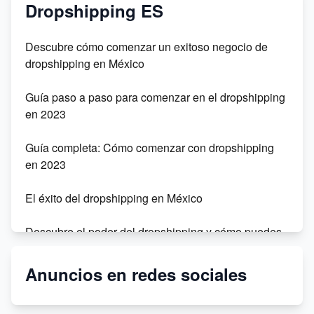
Dropshipping ES
Descubre cómo comenzar un exitoso negocio de
dropshipping en México
Guía paso a paso para comenzar en el dropshipping
en 2023
Guía completa: Cómo comenzar con dropshipping
en 2023
El éxito del dropshipping en México
Descubre el poder del dropshipping y cómo puedes
tener éxito en este modelo de negocio
Anuncios en redes sociales
Monta tu tienda de dropshipping en Chile sin
inversión inicial