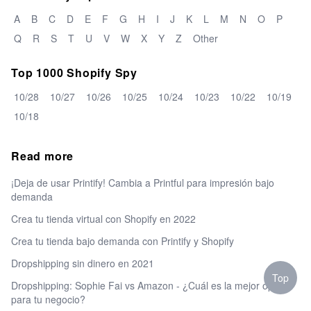
A
B
C
D
E
F
G
H
I
J
K
L
M
N
O
P
Q
R
S
T
U
V
W
X
Y
Z
Other
Top 1000 Shopify Spy
10/28
10/27
10/26
10/25
10/24
10/23
10/22
10/19
10/18
Read more
¡Deja de usar Printify! Cambia a Printful para impresión bajo
demanda
Crea tu tienda virtual con Shopify en 2022
Crea tu tienda bajo demanda con Printify y Shopify
Dropshipping sin dinero en 2021
Top
Dropshipping: Sophie Fai vs Amazon - ¿Cuál es la mejor opción
para tu negocio?