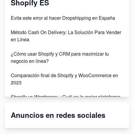
Shopify ES
Evita este error al hacer Dropshipping en España
Método Cash On Delivery: La Solución Para Vender
en Línea
¿Cómo usar Shopify y CRM para maximizar tu
negocio en línea?
Comparación final de Shopify y WooCommerce en
2023
Shopify vs Wordpress: ¿Cuál es la mejor plataforma
para tu negocio en línea?
Anuncios en redes sociales
Dropshipping: Sophie Fai vs Amazon - ¿Cuál es la
mejor opción para tu negocio?