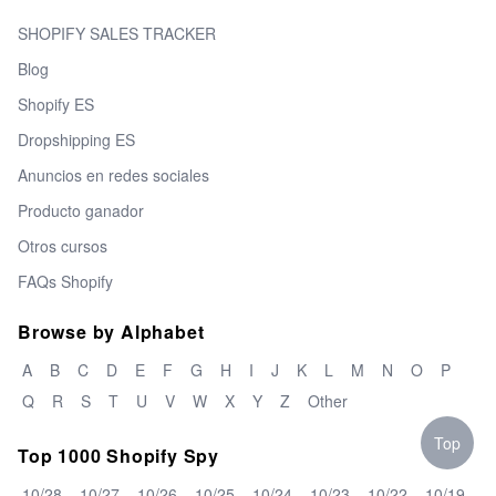
SHOPIFY SALES TRACKER
Blog
Shopify ES
Dropshipping ES
Anuncios en redes sociales
Producto ganador
Otros cursos
FAQs Shopify
Browse by Alphabet
A
B
C
D
E
F
G
H
I
J
K
L
M
N
O
P
Q
R
S
T
U
V
W
X
Y
Z
Other
Top
Top 1000 Shopify Spy
10/28
10/27
10/26
10/25
10/24
10/23
10/22
10/19