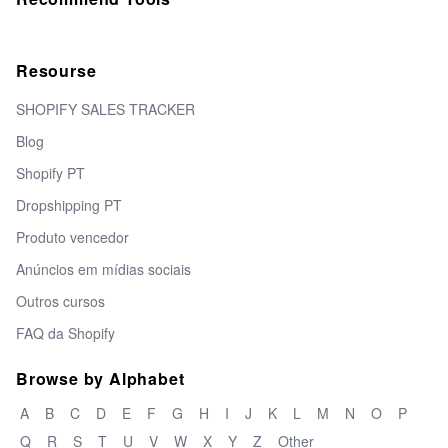
Resourse
SHOPIFY SALES TRACKER
Blog
Shopify PT
Dropshipping PT
Produto vencedor
Anúncios em mídias sociais
Outros cursos
FAQ da Shopify
Browse by Alphabet
A
B
C
D
E
F
G
H
I
J
K
L
M
N
O
P
Q
R
S
T
U
V
W
X
Y
Z
Other