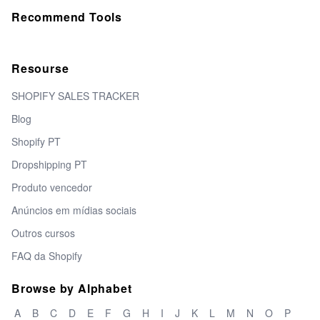
Recommend Tools
Resourse
SHOPIFY SALES TRACKER
Blog
Shopify PT
Dropshipping PT
Produto vencedor
Anúncios em mídias sociais
Outros cursos
FAQ da Shopify
Browse by Alphabet
A
B
C
D
E
F
G
H
I
J
K
L
M
N
O
P