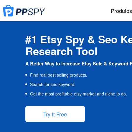
Produtos
#1 Etsy Spy & Seo K
Research Tool
A Better Way to Increase Etsy Sale & Keyword 
Find real best selling products.
Search for seo keyword.
Get the most profitable etsy market and niche to do.
Try It Free