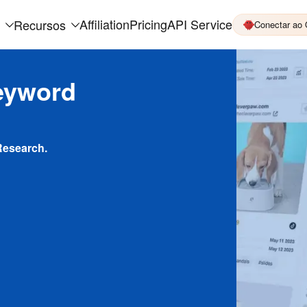
Affiliation
Pricing
API Service
Recursos
Conectar ao
eyword
Research.