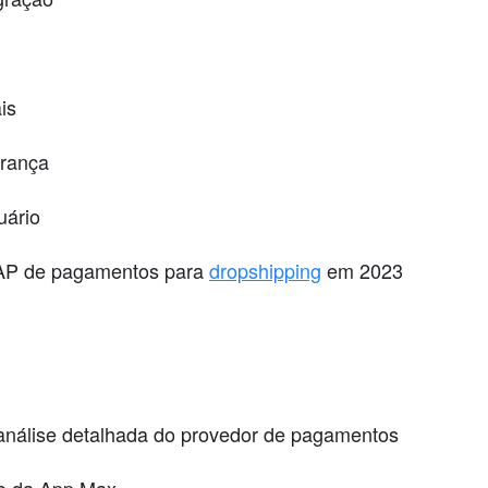
is
urança
uário
GAP de pagamentos para
dropshipping
em 2023
nálise detalhada do provedor de pagamentos
ão da App Max