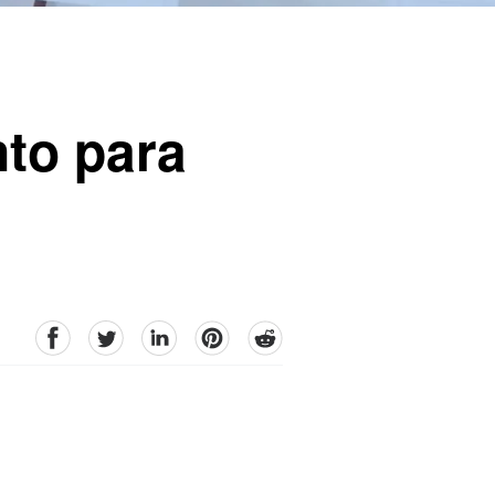
to para
facebook
Twitter
linkedin
pinterest
reddit