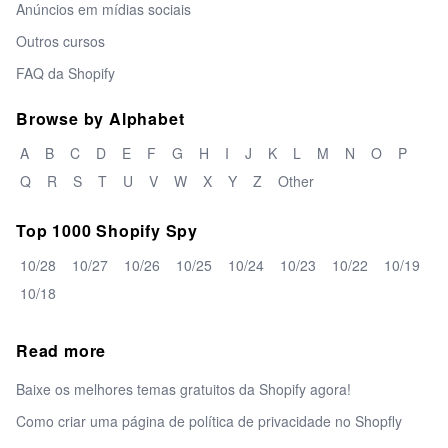
Anúncios em mídias sociais
Outros cursos
FAQ da Shopify
Browse by Alphabet
A
B
C
D
E
F
G
H
I
J
K
L
M
N
O
P
Q
R
S
T
U
V
W
X
Y
Z
Other
Top 1000 Shopify Spy
10/28
10/27
10/26
10/25
10/24
10/23
10/22
10/19
10/18
Read more
Baixe os melhores temas gratuitos da Shopify agora!
Como criar uma página de política de privacidade no Shopfly