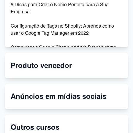
5 Dicas para Criar o Nome Perfeito para a Sua
Empresa
Configuração de Tags no Shopify: Aprenda como
usar o Google Tag Manager em 2022
Como usar o Google Shopping para Dropshipping
na Shopify
Produto vencedor
Migração da Shoptime para o DSync: Recursos,
Vantagens e Depoimentos
Personalize seu tema Shopify: dicas para modificar
Anúncios em mídias sociais
códigos
Temas secretos gratuitos para sua loja virtual!
Outros cursos
Como criar uma página de política de privacidade no
Shopfly