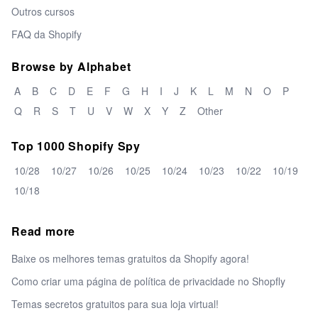
Outros cursos
FAQ da Shopify
Browse by Alphabet
A
B
C
D
E
F
G
H
I
J
K
L
M
N
O
P
Q
R
S
T
U
V
W
X
Y
Z
Other
Top 1000 Shopify Spy
10/28
10/27
10/26
10/25
10/24
10/23
10/22
10/19
10/18
Read more
Baixe os melhores temas gratuitos da Shopify agora!
Como criar uma página de política de privacidade no Shopfly
Temas secretos gratuitos para sua loja virtual!