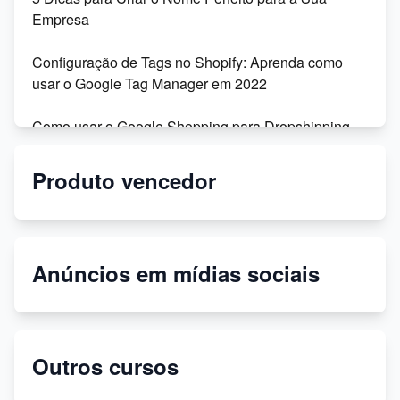
Empresa
Configuração de Tags no Shopify: Aprenda como
usar o Google Tag Manager em 2022
Como usar o Google Shopping para Dropshipping
na Shopify
Produto vencedor
Migração da Shoptime para o DSync: Recursos,
Vantagens e Depoimentos
Personalize seu tema Shopify: dicas para modificar
Anúncios em mídias sociais
códigos
Temas secretos gratuitos para sua loja virtual!
Outros cursos
Como criar uma página de política de privacidade no
Shopfly