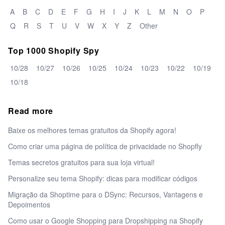
A
B
C
D
E
F
G
H
I
J
K
L
M
N
O
P
Q
R
S
T
U
V
W
X
Y
Z
Other
Top 1000 Shopify Spy
10/28
10/27
10/26
10/25
10/24
10/23
10/22
10/19
10/18
Read more
Baixe os melhores temas gratuitos da Shopify agora!
Como criar uma página de política de privacidade no Shopfly
Temas secretos gratuitos para sua loja virtual!
Personalize seu tema Shopify: dicas para modificar códigos
Migração da Shoptime para o DSync: Recursos, Vantagens e
Depoimentos
Como usar o Google Shopping para Dropshipping na Shopify