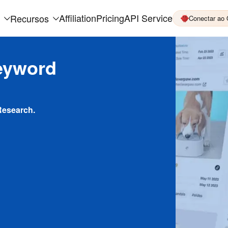
Affiliation
Pricing
API Service
Recursos
Conectar ao
eyword
Research.