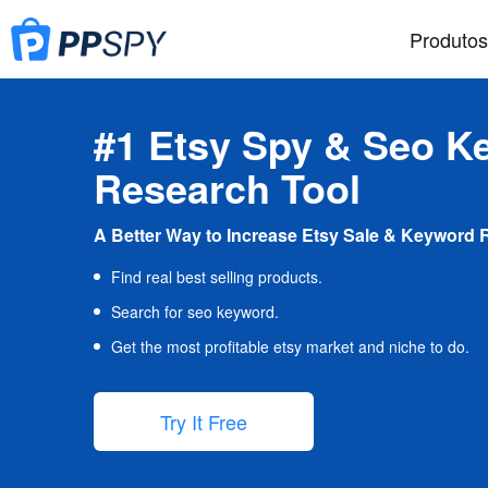
Produtos
#1 Etsy Spy & Seo K
Research Tool
A Better Way to Increase Etsy Sale & Keyword 
Find real best selling products.
Search for seo keyword.
Get the most profitable etsy market and niche to do.
Try It Free