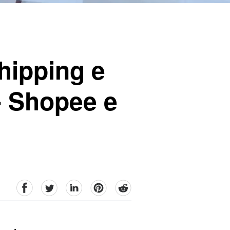
hipping e
- Shopee e
facebook
Twitter
linkedin
pinterest
reddit