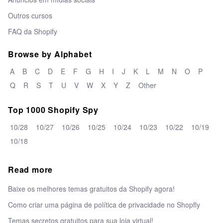
Outros cursos
FAQ da Shopify
Browse by Alphabet
A
B
C
D
E
F
G
H
I
J
K
L
M
N
O
P
Q
R
S
T
U
V
W
X
Y
Z
Other
Top 1000 Shopify Spy
10/28
10/27
10/26
10/25
10/24
10/23
10/22
10/19
10/18
Read more
Baixe os melhores temas gratuitos da Shopify agora!
Como criar uma página de política de privacidade no Shopfly
Temas secretos gratuitos para sua loja virtual!