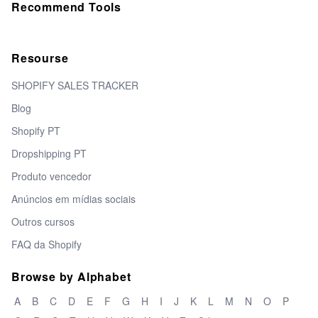
Recommend Tools
Resourse
SHOPIFY SALES TRACKER
Blog
Shopify PT
Dropshipping PT
Produto vencedor
Anúncios em mídias sociais
Outros cursos
FAQ da Shopify
Browse by Alphabet
A
B
C
D
E
F
G
H
I
J
K
L
M
N
O
P