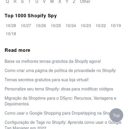
Q
R
S
T
U
V
W
X
Y
Z
Other
Top 1000 Shopify Spy
10/28
10/27
10/26
10/25
10/24
10/23
10/22
10/19
10/18
Read more
Baixe os melhores temas gratuitos da Shopify agora!
Como criar uma página de política de privacidade no Shopfly
Temas secretos gratuitos para sua loja virtual!
Personalize seu tema Shopify: dicas para modificar códigos
Migração da Shoptime para o DSync: Recursos, Vantagens e
Depoimentos
Como usar o Google Shopping para Dropshipping na Shopify
Top
Configuração de Tags no Shopify: Aprenda como usar o Google
Tag Manager em 2022