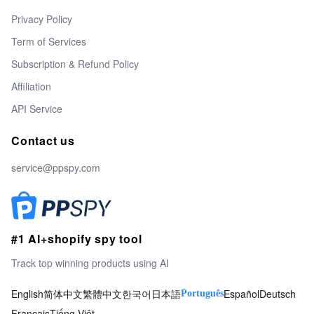
Privacy Policy
Term of Services
Subscription & Refund Policy
Affiliation
API Service
Contact us
service@ppspy.com
#1 AI+shopify spy tool
Track top winning products using AI
English
简体中文
繁體中文
한국어
日本語
Español
Deutsch
Português
Français
Tiếng Việt