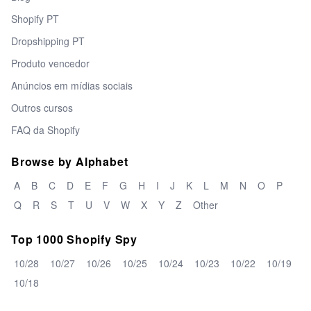
Shopify PT
Dropshipping PT
Produto vencedor
Anúncios em mídias sociais
Outros cursos
FAQ da Shopify
Browse by Alphabet
A
B
C
D
E
F
G
H
I
J
K
L
M
N
O
P
Q
R
S
T
U
V
W
X
Y
Z
Other
Top 1000 Shopify Spy
10/28
10/27
10/26
10/25
10/24
10/23
10/22
10/19
10/18