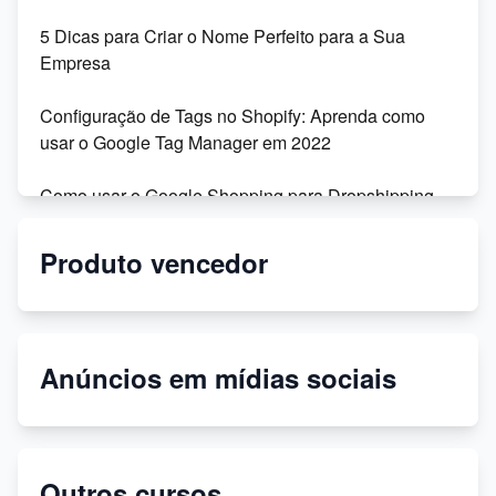
5 Dicas para Criar o Nome Perfeito para a Sua
Empresa
Configuração de Tags no Shopify: Aprenda como
usar o Google Tag Manager em 2022
Como usar o Google Shopping para Dropshipping
na Shopify
Produto vencedor
Migração da Shoptime para o DSync: Recursos,
Vantagens e Depoimentos
Personalize seu tema Shopify: dicas para modificar
Anúncios em mídias sociais
códigos
Temas secretos gratuitos para sua loja virtual!
Outros cursos
Como criar uma página de política de privacidade no