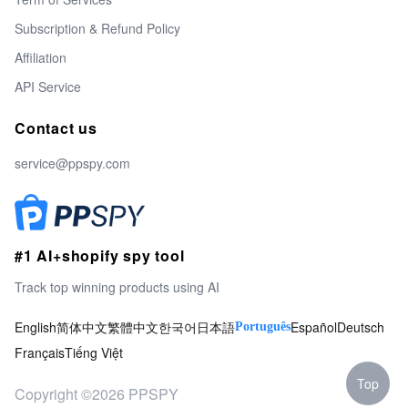
Subscription & Refund Policy
Affiliation
API Service
Contact us
service@ppspy.com
#1 AI+shopify spy tool
Track top winning products using AI
English
简体中文
繁體中文
한국어
日本語
Español
Deutsch
Português
Français
Tiếng Việt
Top
Copyright ©2026 PPSPY