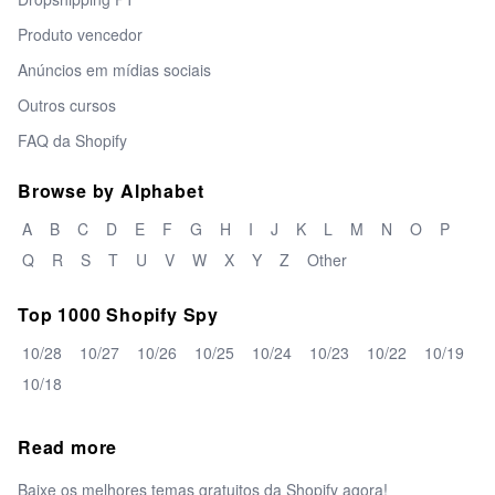
Produto vencedor
Anúncios em mídias sociais
Outros cursos
FAQ da Shopify
Browse by Alphabet
A
B
C
D
E
F
G
H
I
J
K
L
M
N
O
P
Q
R
S
T
U
V
W
X
Y
Z
Other
Top 1000 Shopify Spy
10/28
10/27
10/26
10/25
10/24
10/23
10/22
10/19
10/18
Read more
Baixe os melhores temas gratuitos da Shopify agora!