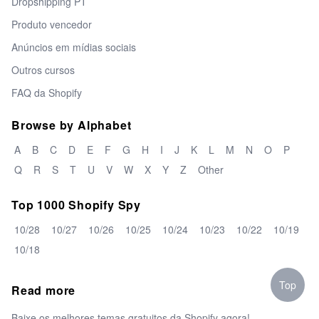
Dropshipping PT
Produto vencedor
Anúncios em mídias sociais
Outros cursos
FAQ da Shopify
Browse by Alphabet
A
B
C
D
E
F
G
H
I
J
K
L
M
N
O
P
Q
R
S
T
U
V
W
X
Y
Z
Other
Top 1000 Shopify Spy
10/28
10/27
10/26
10/25
10/24
10/23
10/22
10/19
10/18
Top
Read more
Baixe os melhores temas gratuitos da Shopify agora!