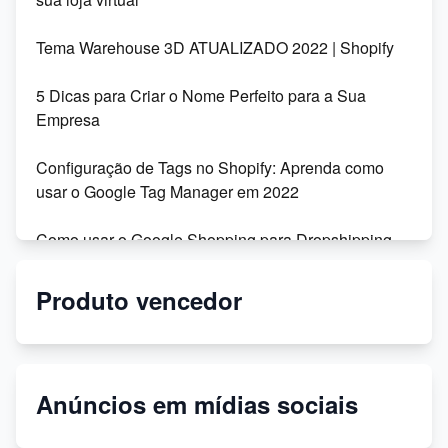
Tema Warehouse 3D ATUALIZADO 2022 | Shopify
5 Dicas para Criar o Nome Perfeito para a Sua
Empresa
Configuração de Tags no Shopify: Aprenda como
usar o Google Tag Manager em 2022
Como usar o Google Shopping para Dropshipping
na Shopify
Produto vencedor
Migração da Shoptime para o DSync: Recursos,
Vantagens e Depoimentos
Personalize seu tema Shopify: dicas para modificar
Anúncios em mídias sociais
códigos