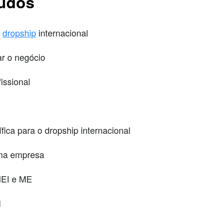
eúdos
a
dropship
internacional
ar o negócio
issional
ífica para o dropship internacional
ma empresa
MEI e ME
I