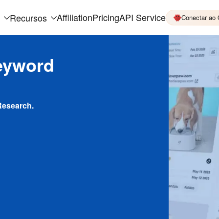
Affiliation
Pricing
API Service
Recursos
Conectar ao
eyword
Research.