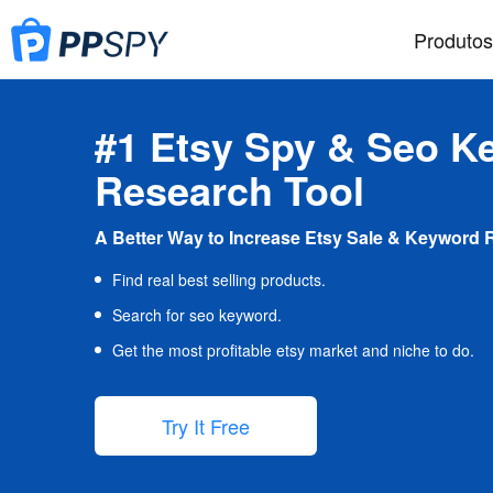
Produtos
#1 Etsy Spy & Seo K
Research Tool
A Better Way to Increase Etsy Sale & Keyword 
Find real best selling products.
Search for seo keyword.
Get the most profitable etsy market and niche to do.
Try It Free