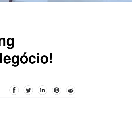
ing
Negócio!
facebook
Twitter
linkedin
pinterest
reddit