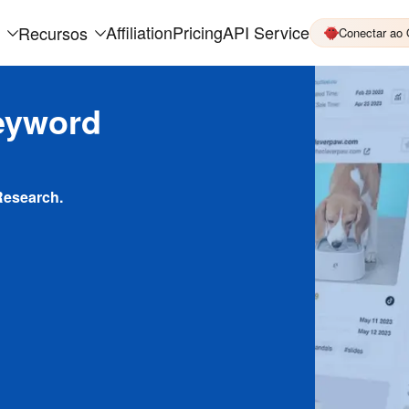
Affiliation
Pricing
API Service
Recursos
Conectar ao
eyword
Research.