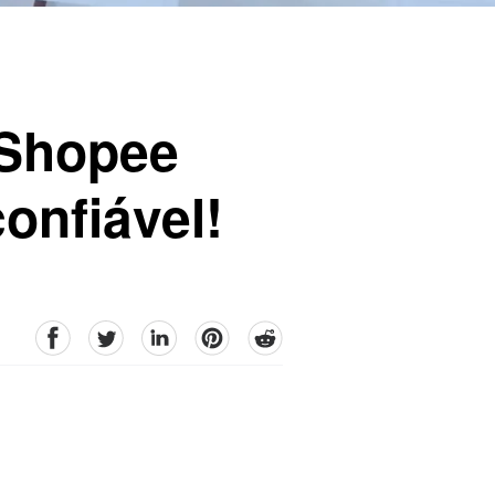
 Shopee
onfiável!
facebook
Twitter
linkedin
pinterest
reddit