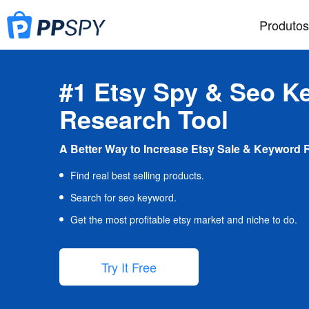
Produtos
#1 Etsy Spy & Seo K
Research Tool
A Better Way to Increase Etsy Sale & Keyword 
Find real best selling products.
Search for seo keyword.
Get the most profitable etsy market and niche to do.
Try It Free