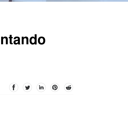
entando
facebook
Twitter
linkedin
pinterest
reddit