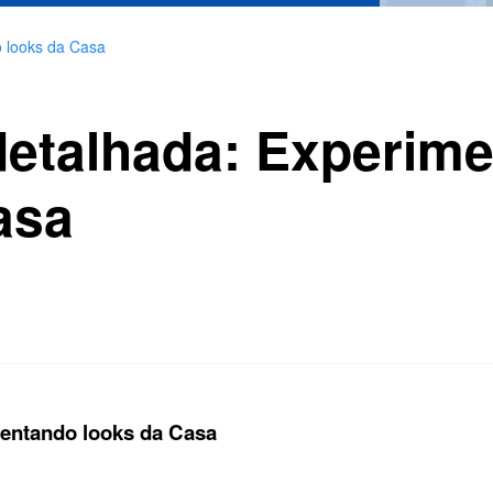
o looks da Casa
detalhada: Experim
asa
mentando looks da Casa