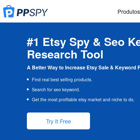
Produtos
#1 Etsy Spy & Seo K
Research Tool
A Better Way to Increase Etsy Sale & Keyword 
Find real best selling products.
Search for seo keyword.
Get the most profitable etsy market and niche to do.
Try It Free