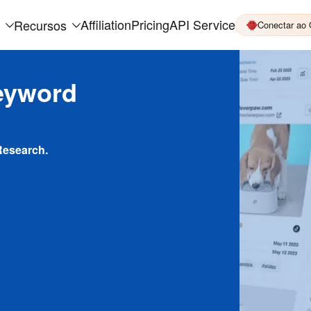
Affiliation
Pricing
API Service
Recursos
Conectar ao
eyword
Research.