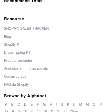
Recommend Tools
Resourse
SHOPIFY SALES TRACKER
Blog
Shopify PT
Dropshipping PT
Produto vencedor
Anúncios em mídias sociais
Outros cursos
FAQ da Shopify
Browse by Alphabet
A
B
C
D
E
F
G
H
I
J
K
L
M
N
O
P
Q
R
S
T
U
V
W
X
Y
Z
Other