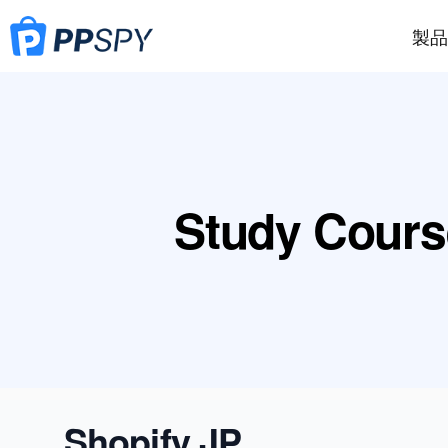
製品
Study Cours
Shopify JP