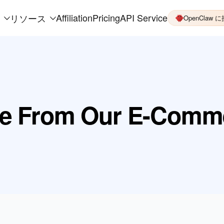
Affiliation
Pricing
API Service
リソース
OpenClaw 
e From Our E-Comm