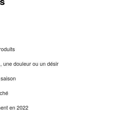
ts
roduits
 une douleur ou un désir
 saison
rché
nent en 2022