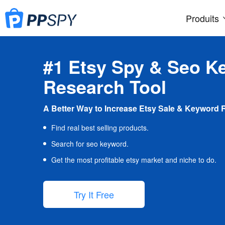
Produits
#1 Etsy Spy & Seo K
Research Tool
A Better Way to Increase Etsy Sale & Keyword 
Find real best selling products.
Search for seo keyword.
Get the most profitable etsy market and niche to do.
Try It Free