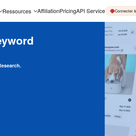
Affiliation
Pricing
API Service
Ressources
Connecter 
eyword
Research.