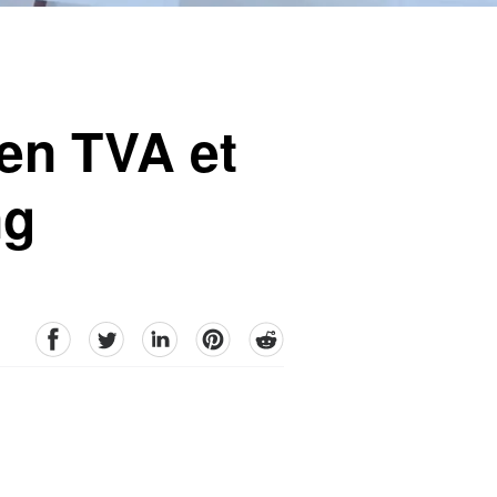
 en TVA et
ng
facebook
Twitter
linkedin
pinterest
reddit