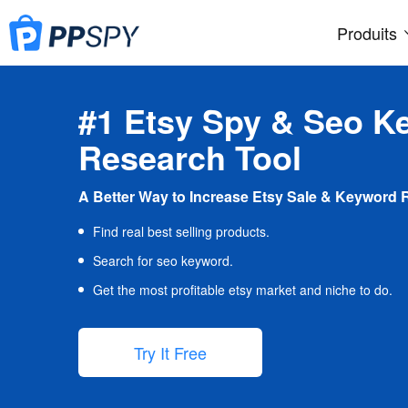
Produits
#1 Etsy Spy & Seo K
Research Tool
A Better Way to Increase Etsy Sale & Keyword 
Find real best selling products.
Search for seo keyword.
Get the most profitable etsy market and niche to do.
Try It Free