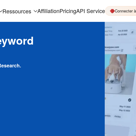
Affiliation
Pricing
API Service
Ressources
Connecter 
eyword
Research.