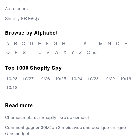
Autre cours
Shopify FR FAQs
Browse by Alphabet
A
B
C
D
E
F
G
H
I
J
K
L
M
N
O
P
Q
R
S
T
U
V
W
X
Y
Z
Other
Top 1000 Shopify Spy
10/28
10/27
10/26
10/25
10/24
10/23
10/22
10/19
10/18
Read more
Champs méta sur Shopify - Guide complet
Comment gagner 30k€ en 3 mois avec une boutique en ligne
sans budget