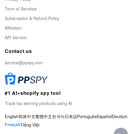
Term of Services
Subscription & Refund Policy
Affiliation
API Service
Contact us
service@ppspy.com
#1 AI+shopify spy tool
Track top winning products using AI
English
简体中文
繁體中文
한국어
日本語
Português
Español
Deutsch
Tiếng Việt
Français