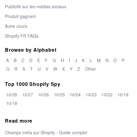
Publicité sur les médias sociaux
Produit gagnant
Autre cours
Shopify FR FAQs
Browse by Alphabet
A
B
C
D
E
F
G
H
I
J
K
L
M
N
O
P
Q
R
S
T
U
V
W
X
Y
Z
Other
Top 1000 Shopify Spy
10/28
10/27
10/26
10/25
10/24
10/23
10/22
10/19
10/18
Read more
Champs méta sur Shopify - Guide complet