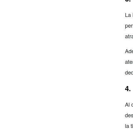
La 
per
atr
Ade
ate
ded
4.
Al 
des
la 