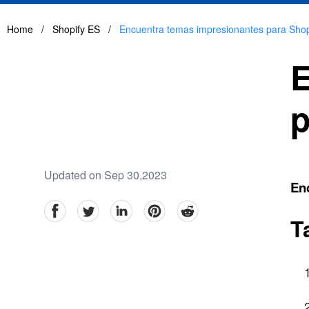
Home
/
Shopify ES
/
Encuentra temas impresionantes para Shopi
E
p
Updated on Sep 30,2023
Enc
facebook
Twitter
linkedin
pinterest
reddit
T