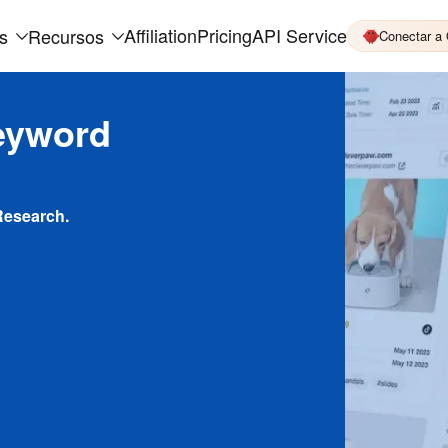
Affiliation
Pricing
API Service
s
Recursos
Conectar a
eyword
Research.