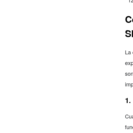
C
S
La 
exp
son
imp
1.
Cua
fun