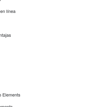
 en línea
ntajas
o Elements
lements