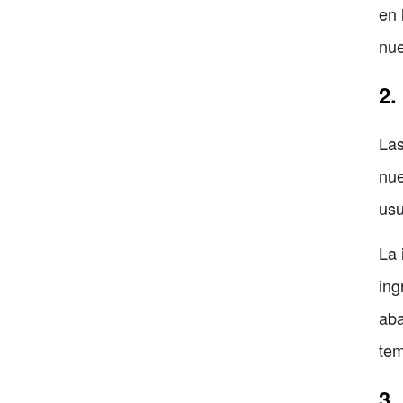
en 
nue
2.
Las
nue
usu
La 
ing
aba
tem
3.