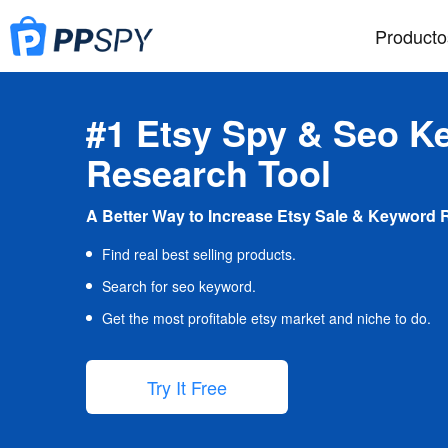
Producto
#1 Etsy Spy & Seo K
Research Tool
A Better Way to Increase Etsy Sale & Keyword 
Find real best selling products.
Search for seo keyword.
Get the most profitable etsy market and niche to do.
Try It Free