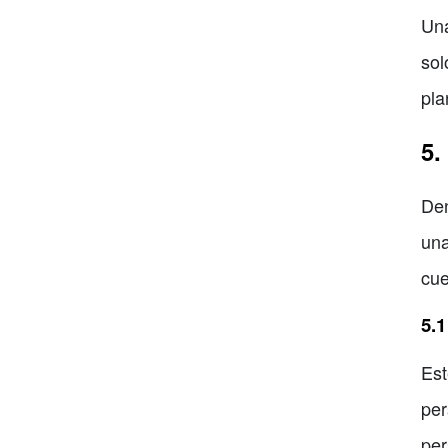
Una
sol
pla
5.
Den
una
cue
5.1
Est
per
per