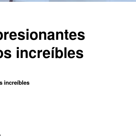
presionantes
os increíbles
 increíbles
a