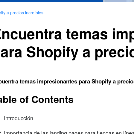
fy a precios increíbles
ncuentra temas im
ara Shopify a preci
uentra temas impresionantes para Shopify a precios
able of Contents
Introducción
Importancia de las landing pages para tiendas en líne