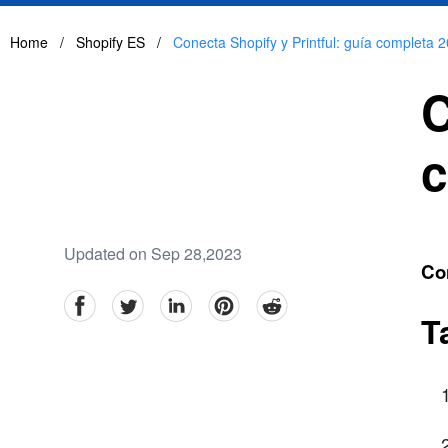
Home
/
Shopify ES
/
Conecta Shopify y Printful: guía completa 
C
c
Updated on Sep 28,2023
Con
facebook
Twitter
linkedin
pinterest
reddit
T