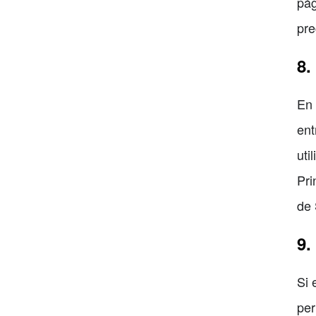
pág
pre
8.
En 
ent
uti
Pri
de 
9.
Si 
per