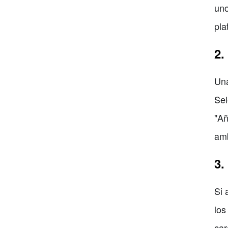
uno
pla
2.
Una
Sel
"Añ
amb
3.
Si 
los
car