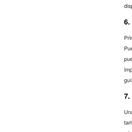
dis
6.
Pri
Pue
pue
imp
guí
7.
Una
tar