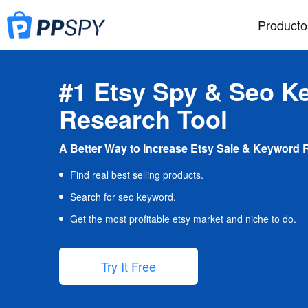
Producto
#1 Etsy Spy & Seo K
Research Tool
A Better Way to Increase Etsy Sale & Keyword 
Find real best selling products.
Search for seo keyword.
Get the most profitable etsy market and niche to do.
Try It Free