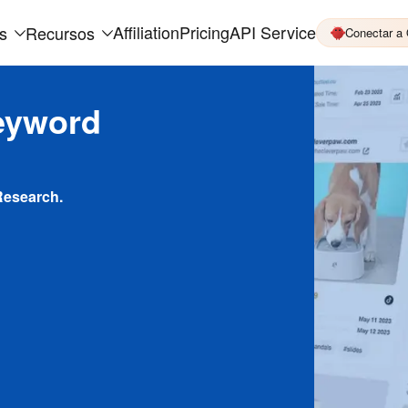
Affiliation
Pricing
API Service
s
Recursos
Conectar a
eyword
Research.