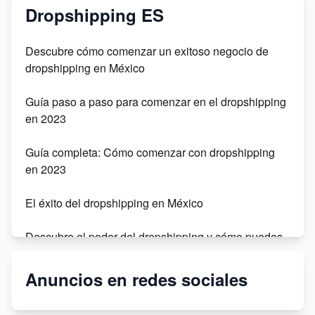
Dropshipping ES
Descubre cómo comenzar un exitoso negocio de
dropshipping en México
Guía paso a paso para comenzar en el dropshipping
en 2023
Guía completa: Cómo comenzar con dropshipping
en 2023
El éxito del dropshipping en México
Descubre el poder del dropshipping y cómo puedes
tener éxito en este modelo de negocio
Anuncios en redes sociales
Monta tu tienda de dropshipping en Chile sin
inversión inicial