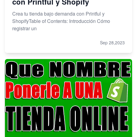
con Printful y Shopify
Crea tu tienda bajo demanda con Printful y
ShopifyTable of Contents: Introducción Cómo
registrar un
Sep 28,2023