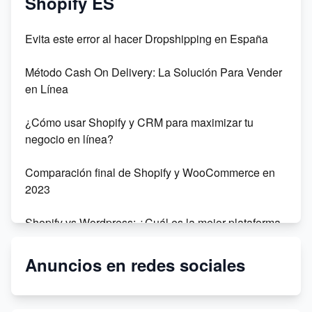
Shopify ES
Evita este error al hacer Dropshipping en España
Método Cash On Delivery: La Solución Para Vender
en Línea
¿Cómo usar Shopify y CRM para maximizar tu
negocio en línea?
Comparación final de Shopify y WooCommerce en
2023
Shopify vs Wordpress: ¿Cuál es la mejor plataforma
para tu negocio en línea?
Anuncios en redes sociales
Dropshipping: Sophie Fai vs Amazon - ¿Cuál es la
mejor opción para tu negocio?