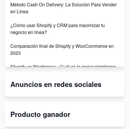
Método Cash On Delivery: La Solución Para Vender
en Línea
¿Cómo usar Shopify y CRM para maximizar tu
negocio en línea?
Comparación final de Shopify y WooCommerce en
2023
Shopify vs Wordpress: ¿Cuál es la mejor plataforma
para tu negocio en línea?
Anuncios en redes sociales
Dropshipping: Sophie Fai vs Amazon - ¿Cuál es la
mejor opción para tu negocio?
Dropshipping sin dinero en 2021
Producto ganador
Crea tu tienda bajo demanda con Printify y Shopify