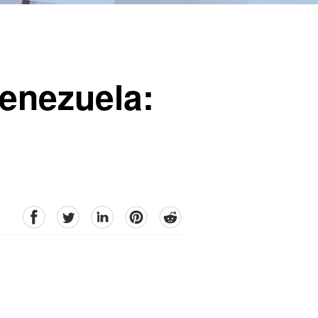
enezuela:
facebook
Twitter
linkedin
pinterest
reddit