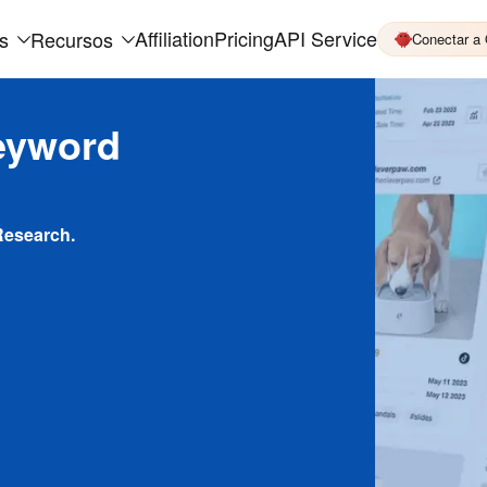
Affiliation
Pricing
API Service
s
Recursos
Conectar a
eyword
Research.