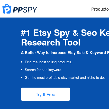
Producto
#1 Etsy Spy & Seo K
Research Tool
A Better Way to Increase Etsy Sale & Keyword 
Find real best selling products.
Search for seo keyword.
Get the most profitable etsy market and niche to do.
Try It Free