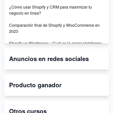
¿Cómo usar Shopify y CRM para maximizar tu
negocio en línea?
Comparación final de Shopify y WooCommerce en
2023
Shopify vs Wordpress: ¿Cuál es la mejor plataforma
para tu negocio en línea?
Anuncios en redes sociales
Dropshipping: Sophie Fai vs Amazon - ¿Cuál es la
mejor opción para tu negocio?
Dropshipping sin dinero en 2021
Producto ganador
Crea tu tienda bajo demanda con Printify y Shopify
Crea tu tienda virtual con Shopify en 2022
Otros cursos