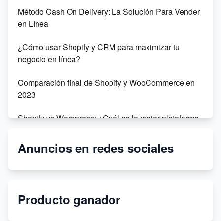
Método Cash On Delivery: La Solución Para Vender
en Línea
¿Cómo usar Shopify y CRM para maximizar tu
negocio en línea?
Comparación final de Shopify y WooCommerce en
2023
Shopify vs Wordpress: ¿Cuál es la mejor plataforma
para tu negocio en línea?
Anuncios en redes sociales
Dropshipping: Sophie Fai vs Amazon - ¿Cuál es la
mejor opción para tu negocio?
Dropshipping sin dinero en 2021
Producto ganador
Crea tu tienda bajo demanda con Printify y Shopify