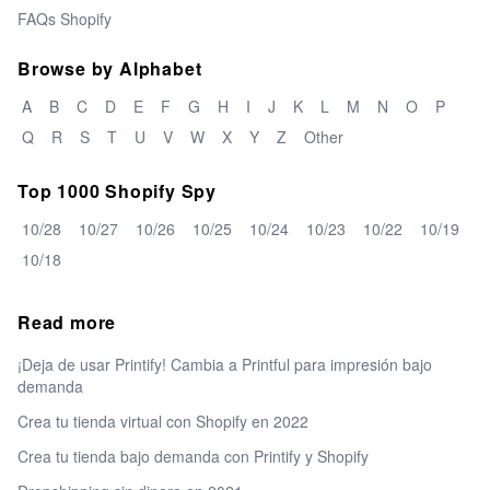
FAQs Shopify
Browse by Alphabet
A
B
C
D
E
F
G
H
I
J
K
L
M
N
O
P
Q
R
S
T
U
V
W
X
Y
Z
Other
Top 1000 Shopify Spy
10/28
10/27
10/26
10/25
10/24
10/23
10/22
10/19
10/18
Read more
¡Deja de usar Printify! Cambia a Printful para impresión bajo
demanda
Crea tu tienda virtual con Shopify en 2022
Crea tu tienda bajo demanda con Printify y Shopify