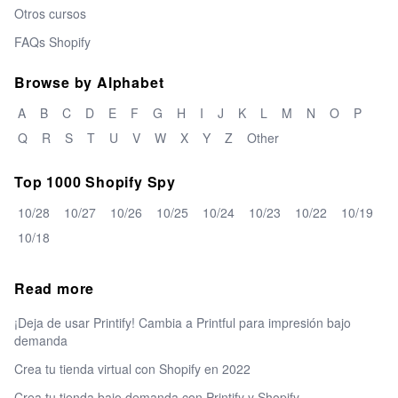
Otros cursos
FAQs Shopify
Browse by Alphabet
A
B
C
D
E
F
G
H
I
J
K
L
M
N
O
P
Q
R
S
T
U
V
W
X
Y
Z
Other
Top 1000 Shopify Spy
10/28
10/27
10/26
10/25
10/24
10/23
10/22
10/19
10/18
Read more
¡Deja de usar Printify! Cambia a Printful para impresión bajo
demanda
Crea tu tienda virtual con Shopify en 2022
Crea tu tienda bajo demanda con Printify y Shopify