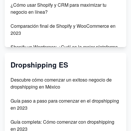
¿Cómo usar Shopify y CRM para maximizar tu
negocio en línea?
Comparación final de Shopify y WooCommerce en
2023
Shopify vs Wordpress: ¿Cuál es la mejor plataforma
para tu negocio en línea?
Dropshipping ES
Dropshipping: Sophie Fai vs Amazon - ¿Cuál es la
mejor opción para tu negocio?
Descubre cómo comenzar un exitoso negocio de
dropshipping en México
Dropshipping sin dinero en 2021
Guía paso a paso para comenzar en el dropshipping
Crea tu tienda bajo demanda con Printify y Shopify
en 2023
Crea tu tienda virtual con Shopify en 2022
Guía completa: Cómo comenzar con dropshipping
en 2023