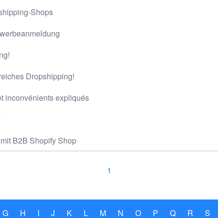
pshipping-Shops
Gewerbeanmeldung
ng!
reiches Dropshipping!
t inconvénients expliqués
y
mit B2B Shopify Shop
1
G
H
I
J
K
L
M
N
O
P
Q
R
S