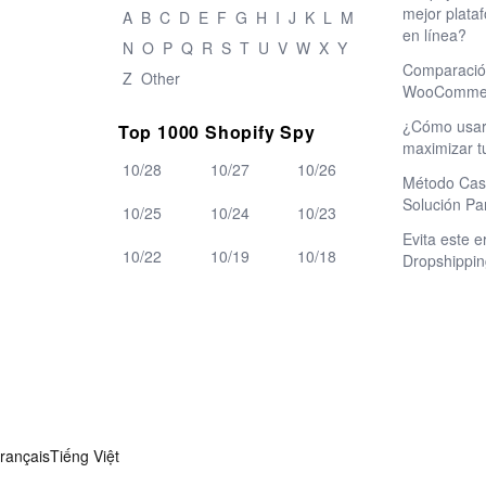
mejor plata
A
B
C
D
E
F
G
H
I
J
K
L
M
en línea?
N
O
P
Q
R
S
T
U
V
W
X
Y
Comparación
Z
Other
WooCommer
¿Cómo usar
Top 1000 Shopify Spy
maximizar t
10/28
10/27
10/26
Método Cash
Solución Pa
10/25
10/24
10/23
Evita este e
10/22
10/19
10/18
Dropshippi
rançais
Tiếng Việt