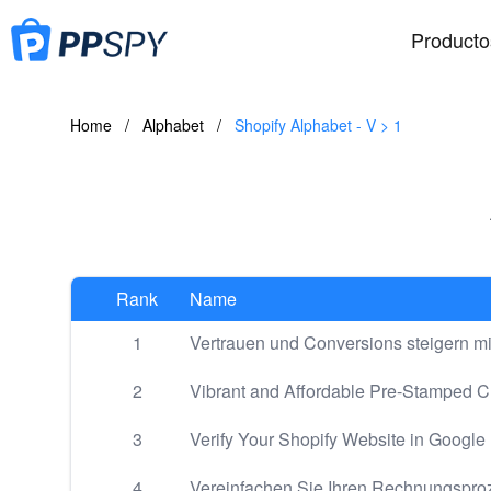
Producto
Home
/
Alphabet
/
Shopify Alphabet - V > 1
Rank
Name
1
Vertrauen und Conversions steigern mi
2
Vibrant and Affordable Pre-Stamped Cro
3
Verify Your Shopify Website in Google
4
Vereinfachen Sie Ihren Rechnungspro