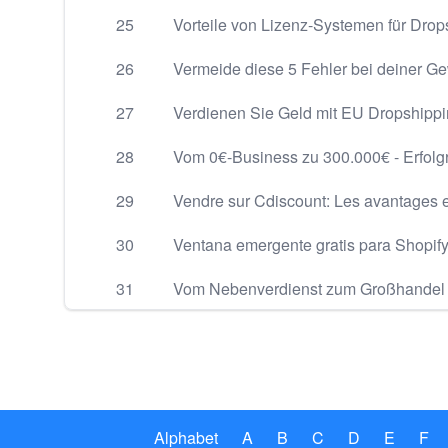
25
Vorteile von Lizenz-Systemen für Dro
26
Vermeide diese 5 Fehler bei deiner 
27
Verdienen Sie Geld mit EU Dropshippi
28
Vom 0€-Business zu 300.000€ - Erfolg
29
Vendre sur Cdiscount: Les avantages e
30
Ventana emergente gratis para Shopif
31
Vom Nebenverdienst zum Großhandel 
Alphabet
A
B
C
D
E
F