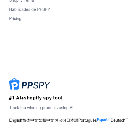
Shopify Tema
Habilidades de PPSPY
Pricing
#1 AI+shopify spy tool
Track top winning products using AI
English
简体中文
繁體中文
한국어
日本語
Português
Deutsch
F
Español