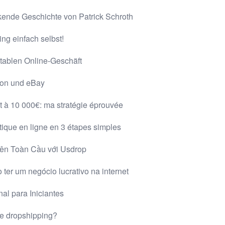
ende Geschichte von Patrick Schroth
ng einfach selbst!
tablen Online-Geschäft
zon und eBay
t à 10 000€: ma stratégie éprouvée
tique en ligne en 3 étapes simples
ên Toàn Cầu với Usdrop
ter um negócio lucrativo na internet
al para Iniciantes
de dropshipping?