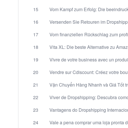
15
Vom Kampf zum Erfolg: Die beeindruck
16
Versenden Sie Retouren im Dropshippi
17
Vom finanziellen Rückschlag zum profi
18
Vita XL: Die beste Alternative zu Ama
19
Vivre de votre business avec un produi
20
Vendre sur Cdiscount: Créez votre bou
21
Vận Chuyển Hàng Nhanh và Giá Tốt tr
22
Viver de Dropshipping: Descubra como 
23
Vantagens do Dropshipping Internacion
24
Vale a pena comprar uma loja pronta 