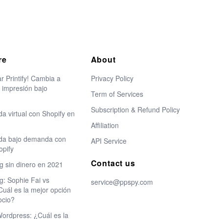
re
About
r Printify! Cambia a
Privacy Policy
a impresión bajo
Term of Services
Subscription & Refund Policy
da virtual con Shopify en
Affiliation
nda bajo demanda con
API Service
opify
Contact us
g sin dinero en 2021
g: Sophie Fai vs
service@ppspy.com
uál es la mejor opción
ocio?
Wordpress: ¿Cuál es la