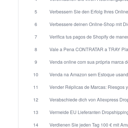
5
Verbessern Sie den Erfolg Ihres Onli
6
Verbessere deinen Online-Shop mit Di
7
Verifica tus pagos de Shopify de maner
8
Vale a Pena CONTRATAR a TRAY Pla
9
Venda online com sua própria marca d
10
Venda na Amazon sem Estoque usand
11
Vender Réplicas de Marcas: Riesgos y 
12
Verabschiede dich von Aliexpress Dr
13
Vermeide EU Lieferanten Dropshippin
14
Verdienen Sie jeden Tag 100 € mit A