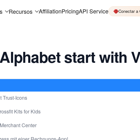
Affiliation
Pricing
API Service
s
Recursos
Conectar a
Alphabet start with 
t Trust-Icons
ssfit Kits for Kids
 Merchant Center
zess mit einer Rechnungs-App!