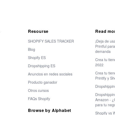
s
Resourse
Read mo
SHOPIFY SALES TRACKER
¡Deja de usa
Printful par
Blog
demanda
Shopify ES
Crea tu tien
2022
Dropshipping ES
Crea tu tie
Anuncios en redes sociales
Printify y Sh
Producto ganador
Dropshippin
Otros cursos
Dropshippin
FAQs Shopify
Amazon - ¿C
para tu neg
Browse by Alphabet
Shopify vs 