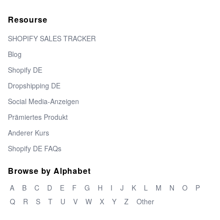
Resourse
SHOPIFY SALES TRACKER
Blog
Shopify DE
Dropshipping DE
Social Media-Anzeigen
Prämiertes Produkt
Anderer Kurs
Shopify DE FAQs
Browse by Alphabet
A
B
C
D
E
F
G
H
I
J
K
L
M
N
O
P
Q
R
S
T
U
V
W
X
Y
Z
Other