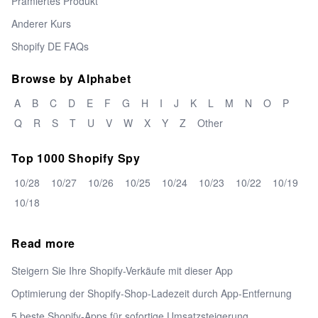
Prämiertes Produkt
Anderer Kurs
Shopify DE FAQs
Browse by Alphabet
A
B
C
D
E
F
G
H
I
J
K
L
M
N
O
P
Q
R
S
T
U
V
W
X
Y
Z
Other
Top 1000 Shopify Spy
10/28
10/27
10/26
10/25
10/24
10/23
10/22
10/19
10/18
Read more
Steigern Sie Ihre Shopify-Verkäufe mit dieser App
Optimierung der Shopify-Shop-Ladezeit durch App-Entfernung
5 beste Shopify-Apps für sofortige Umsatzsteigerung