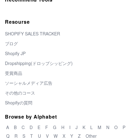
Resourse
SHOPIFY SALES TRACKER
ブログ
Shopify JP
Dropshipping(ドロップシッピング)
受賞商品
ソーシャルメディア広告
その他のコース
Shopifyの質問
Browse by Alphabet
A
B
C
D
E
F
G
H
I
J
K
L
M
N
O
P
Q
R
S
T
U
V
W
X
Y
Z
Other