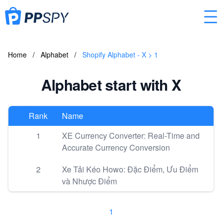
Home
/
Alphabet
/
Shopify Alphabet - X > 1
Alphabet start with X
Rank
Name
1
XE Currency Converter: Real-Time and
Accurate Currency Conversion
2
Xe Tải Kéo Howo: Đặc Điểm, Ưu Điểm
và Nhược Điểm
1