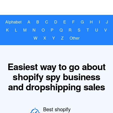
Alphabet
A
B
C
D
E
F
G
H
I
J
K
L
M
N
O
P
Q
R
S
T
U
V
W
X
Y
Z
Other
Easiest way to go about
shopify spy business
and dropshipping sales
Best shopify